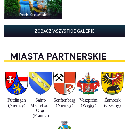
Park Krasnala
ZOBACZ WSZYSTKIE GALERIE
MIASTA PARTNERSKIE
Püttlingen
Saint-
Senftenberg
Veszprém
Žamberk
(Niemcy)
Michel-sur-
(Niemcy)
(Węgry)
(Czechy)
Orge
(Francja)