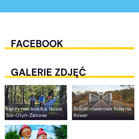
FACEBOOK
GALERIE ZDJĘĆ
Łączy nas ścieżka. Nowa
Ścieżki rowerowe Kolej na
Sól-Otyń-Zatonie
Rower